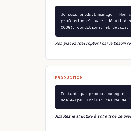
Je suis product manager. Mon c
professionnel avec: détail des
000€), conditions, et délais. 
Remplacez [description] par le besoin ré
PRODUCTION
En tant que product manager, j
scale-ups. Inclus: résumé de l
Adaptez la structure à votre type de pres