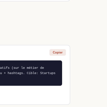
Copier
atifs (sur le métier de 
u + hashtags. Cible: Startups 