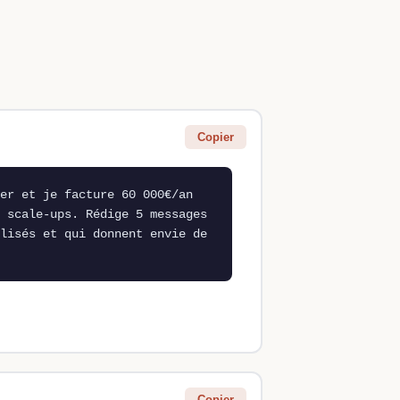
Copier
er et je facture 60 000€/an 
 scale-ups. Rédige 5 messages 
lisés et qui donnent envie de 
Copier