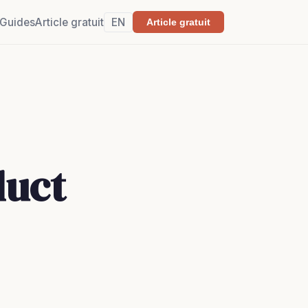
Guides
Article gratuit
EN
Article gratuit
duct