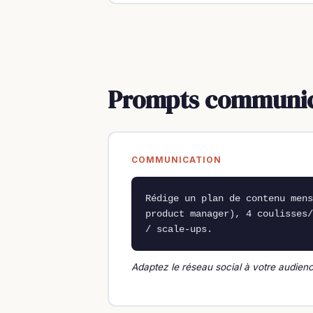
Prompts communic
COMMUNICATION
Rédige un plan de contenu mens
product manager), 4 coulisses/
/ scale-ups.
Adaptez le réseau social à votre audien