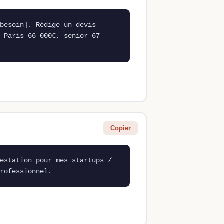
besoin]. Rédige un devis 
 Paris 66 000€, senior 67 
Copier
estation pour mes startups / 
rofessionnel.