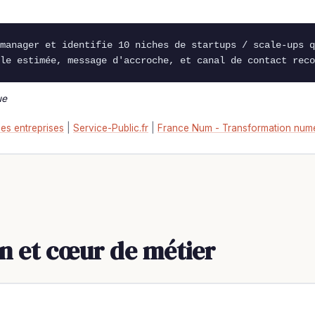
manager et identifie 10 niches de startups / scale-ups q
le estimée, message d'accroche, et canal de contact reco
ue
es entreprises
|
Service-Public.fr
|
France Num - Transformation num
n et cœur de métier