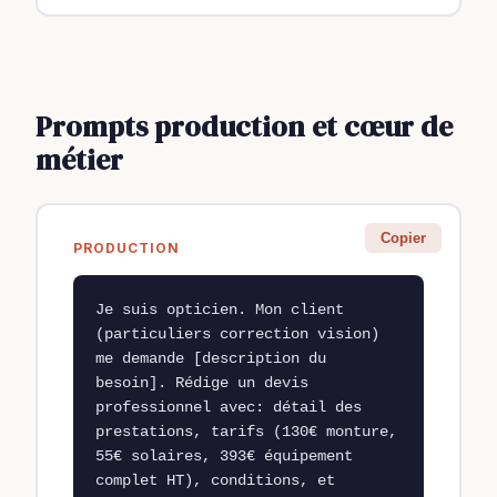
Prompts production et cœur de
métier
Copier
PRODUCTION
Je suis opticien. Mon client 
(particuliers correction vision) 
me demande [description du 
besoin]. Rédige un devis 
professionnel avec: détail des 
prestations, tarifs (130€ monture, 
55€ solaires, 393€ équipement 
complet HT), conditions, et 