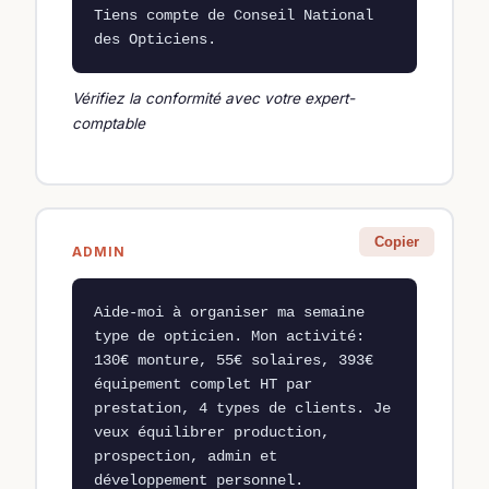
Tiens compte de Conseil National 
des Opticiens.
Vérifiez la conformité avec votre expert-
comptable
Copier
ADMIN
Aide-moi à organiser ma semaine 
type de opticien. Mon activité: 
130€ monture, 55€ solaires, 393€ 
équipement complet HT par 
prestation, 4 types de clients. Je 
veux équilibrer production, 
prospection, admin et 
développement personnel.