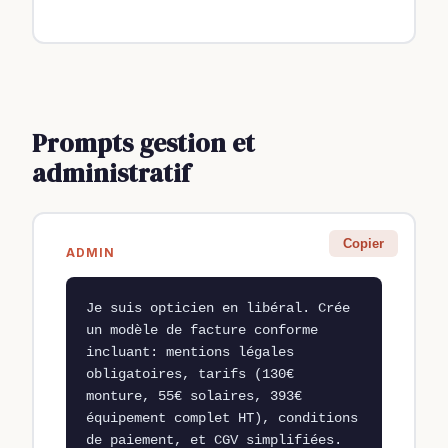
Prompts gestion et
administratif
Copier
ADMIN
Je suis opticien en libéral. Crée 
un modèle de facture conforme 
incluant: mentions légales 
obligatoires, tarifs (130€ 
monture, 55€ solaires, 393€ 
équipement complet HT), conditions 
de paiement, et CGV simplifiées. 