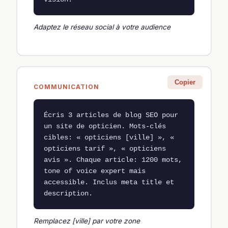
Adaptez le réseau social à votre audience
Copier
COMMUNICATION
Écris 3 articles de blog SEO pour 
un site de opticien. Mots-clés 
cibles: « opticiens [ville] », « 
opticiens tarif », « opticiens 
avis ». Chaque article: 1200 mots, 
tone of voice expert mais 
accessible. Inclus meta title et 
description.
Remplacez [ville] par votre zone