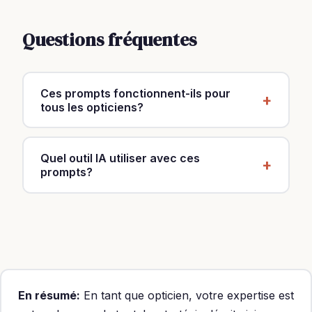
Questions fréquentes
Ces prompts fonctionnent-ils pour
tous les opticiens?
Oui, ils sont conçus pour le métier de opticien
en général. Personnalisez-les avec votre
Quel outil IA utiliser avec ces
spécialité, votre zone et vos tarifs (130€
prompts?
monture, 55€ solaires, 393€ équipement
ChatGPT Plus (20$/mois) pour les meilleurs
complet HT).
résultats. La version gratuite fonctionne aussi.
Claude et Perplexity sont des alternatives.
En résumé:
En tant que opticien, votre expertise est