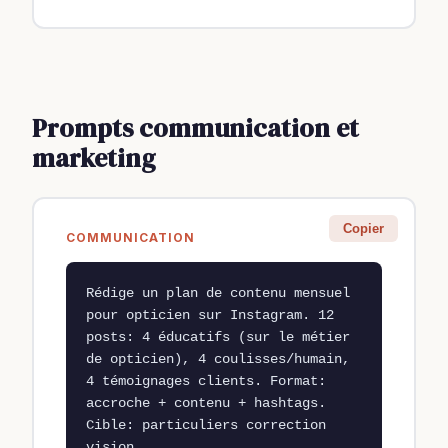
Prompts communication et
marketing
Copier
COMMUNICATION
Rédige un plan de contenu mensuel 
pour opticien sur Instagram. 12 
posts: 4 éducatifs (sur le métier 
de opticien), 4 coulisses/humain, 
4 témoignages clients. Format: 
accroche + contenu + hashtags. 
Cible: particuliers correction 
vision.