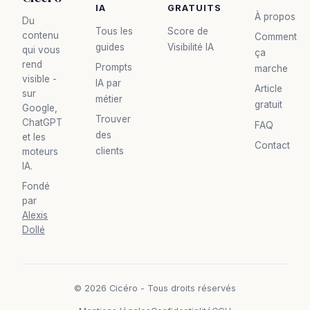
IA
GRATUITS
À propos
Du
Tous les
Score de
contenu
Comment
guides
Visibilité IA
qui vous
ça
rend
Prompts
marche
visible -
IA par
Article
sur
métier
gratuit
Google,
Trouver
ChatGPT
FAQ
des
et les
Contact
clients
moteurs
IA.
Fondé
par
Alexis
Dollé
© 2026 Cicéro - Tous droits réservés