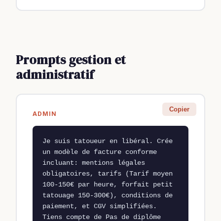
Prompts gestion et
administratif
Copier
ADMIN
Je suis tatoueur en libéral. Crée 
un modèle de facture conforme 
incluant: mentions légales 
obligatoires, tarifs (Tarif moyen 
100-150€ par heure, forfait petit 
tatouage 150-300€), conditions de 
paiement, et CGV simplifiées. 
Tiens compte de Pas de diplôme 