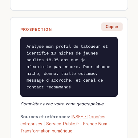
Copier
PROSPECTION
Analyse mon profil de tatoueur et 
identifie 10 niches de jeunes 
adultes 18-35 ans que je 
n'exploite pas encore. Pour chaque 
niche, donne: taille estimée, 
message d'accroche, et canal de 
contact recommandé.
Complétez avec votre zone géographique
Sources et références:
INSEE - Données
entreprises
|
Service-Public.fr
|
France Num -
Transformation numérique