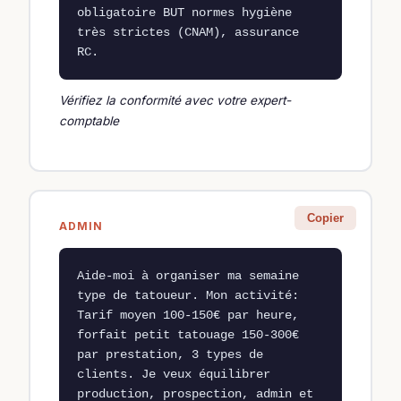
obligatoire BUT normes hygiène 
très strictes (CNAM), assurance 
RC.
Vérifiez la conformité avec votre expert-
comptable
Copier
ADMIN
Aide-moi à organiser ma semaine 
type de tatoueur. Mon activité: 
Tarif moyen 100-150€ par heure, 
forfait petit tatouage 150-300€ 
par prestation, 3 types de 
clients. Je veux équilibrer 
production, prospection, admin et 