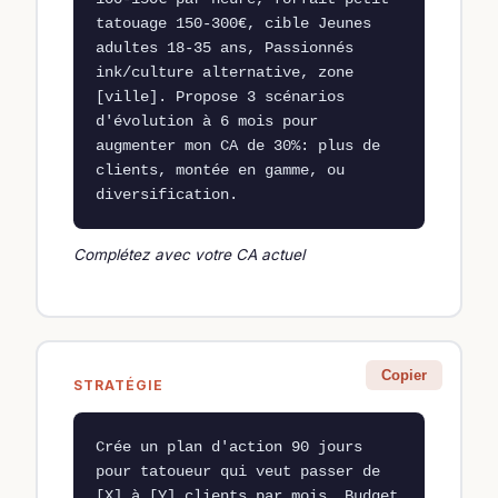
tatouage 150-300€, cible Jeunes 
adultes 18-35 ans, Passionnés 
ink/culture alternative, zone 
[ville]. Propose 3 scénarios 
d'évolution à 6 mois pour 
augmenter mon CA de 30%: plus de 
clients, montée en gamme, ou 
diversification.
Complétez avec votre CA actuel
Copier
STRATÉGIE
Crée un plan d'action 90 jours 
pour tatoueur qui veut passer de 
[X] à [Y] clients par mois. Budget 