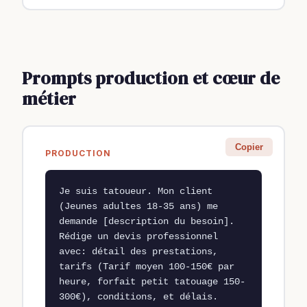
Prompts production et cœur de
métier
Copier
PRODUCTION
Je suis tatoueur. Mon client 
(Jeunes adultes 18-35 ans) me 
demande [description du besoin]. 
Rédige un devis professionnel 
avec: détail des prestations, 
tarifs (Tarif moyen 100-150€ par 
heure, forfait petit tatouage 150-
300€), conditions, et délais. 