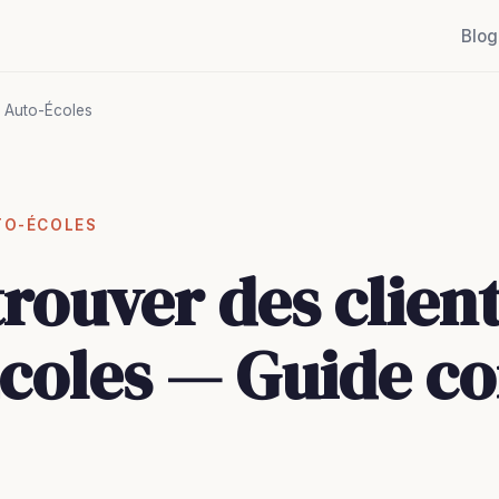
Blog
Auto-Écoles
TO-ÉCOLES
ouver des client
coles — Guide c