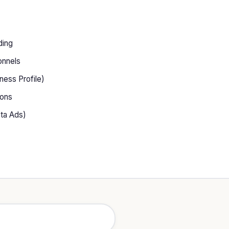
ding
onnels
ness Profile)
ions
eta Ads)