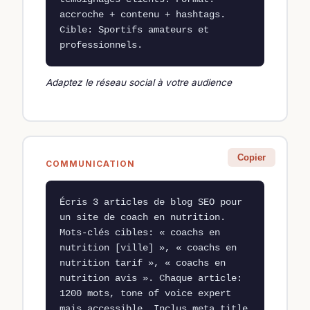
accroche + contenu + hashtags. 
Cible: Sportifs amateurs et 
professionnels.
Adaptez le réseau social à votre audience
Copier
COMMUNICATION
Écris 3 articles de blog SEO pour 
un site de coach en nutrition. 
Mots-clés cibles: « coachs en 
nutrition [ville] », « coachs en 
nutrition tarif », « coachs en 
nutrition avis ». Chaque article: 
1200 mots, tone of voice expert 
mais accessible. Inclus meta title 