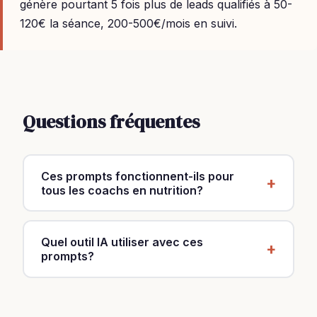
génère pourtant 5 fois plus de leads qualifiés à 50-
120€ la séance, 200-500€/mois en suivi.
Questions fréquentes
Ces prompts fonctionnent-ils pour
tous les coachs en nutrition?
Oui, ils sont conçus pour le métier de coach en
nutrition en général. Personnalisez-les avec
Quel outil IA utiliser avec ces
votre spécialité, votre zone et vos tarifs (50-
prompts?
120€ la séance, 200-500€/mois en suivi).
ChatGPT Plus (20$/mois) pour les meilleurs
résultats. La version gratuite fonctionne aussi.