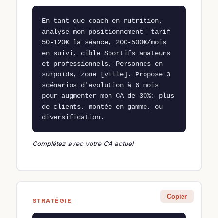
En tant que coach en nutrition, 
analyse mon positionnement: tarif 
50-120€ la séance, 200-500€/mois 
en suivi, cible Sportifs amateurs 
et professionnels, Personnes en 
surpoids, zone [ville]. Propose 3 
scénarios d'évolution à 6 mois 
pour augmenter mon CA de 30%: plus 
de clients, montée en gamme, ou 
diversification.
Complétez avec votre CA actuel
Copier
STRATÉGIE