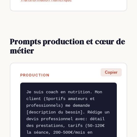
Prompts production et cœur de
métier
Copier
PRODUCTION
Je suis coach en nutrition. Mon 
client (Sportifs amateurs et 
professionnels) me demande 
[description du besoin]. Rédige un 
devis professionnel avec: détail 
des prestations, tarifs (50-120€ 
la séance, 200-500€/mois en 