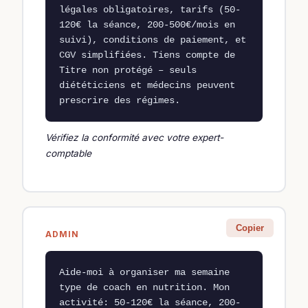
légales obligatoires, tarifs (50-
120€ la séance, 200-500€/mois en 
suivi), conditions de paiement, et 
CGV simplifiées. Tiens compte de 
Titre non protégé – seuls 
diététiciens et médecins peuvent 
prescrire des régimes.
Vérifiez la conformité avec votre expert-
comptable
Copier
ADMIN
Aide-moi à organiser ma semaine 
type de coach en nutrition. Mon 
activité: 50-120€ la séance, 200-