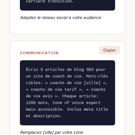
carrière transition.
Adaptez le réseau social à votre audience
Copier
COMMUNICATION
Écris 3 articles de blog SEO pour 
un site de coach de vie. Mots-clés 
cibles: « coachs de vie [ville] », 
« coachs de vie tarif », « coachs 
de vie avis ». Chaque article: 
1200 mots, tone of voice expert 
mais accessible. Inclus meta title 
et description.
Remplacez [ville] par votre zone