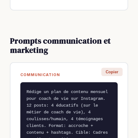
Prompts communication et
marketing
Copier
COMMUNICATION
Rédige un plan de contenu mensuel 
pour coach de vie sur Instagram. 
12 posts: 4 éducatifs (sur le 
métier de coach de vie), 4 
coulisses/humain, 4 témoignages 
clients. Format: accroche + 
contenu + hashtags. Cible: Cadres 