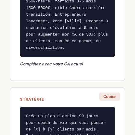
150€/heure, forfaits 3-6 mois 
1500-5000€, cible Cadres carrière 
transition, Entrepreneurs 
lancement, zone [ville]. Propose 3 
scénarios d'évolution à 6 mois 
pour augmenter mon CA de 30%: plus 
de clients, montée en gamme, ou 
diversification.
Complétez avec votre CA actuel
Copier
STRATÉGIE
Crée un plan d'action 90 jours 
pour coach de vie qui veut passer 
de [X] à [Y] clients par mois. 