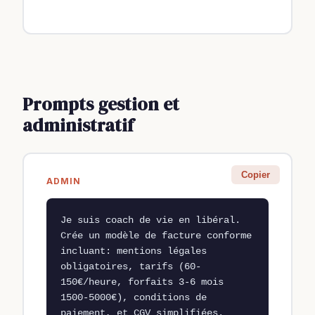
Prompts gestion et
administratif
Copier
ADMIN
Je suis coach de vie en libéral. 
Crée un modèle de facture conforme 
incluant: mentions légales 
obligatoires, tarifs (60-
150€/heure, forfaits 3-6 mois 
1500-5000€), conditions de 
paiement, et CGV simplifiées. 