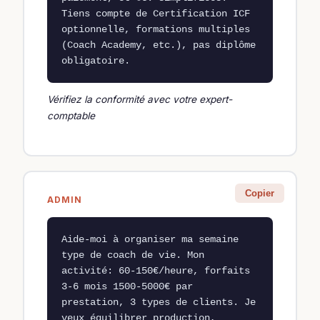
Tiens compte de Certification ICF 
optionnelle, formations multiples 
(Coach Academy, etc.), pas diplôme 
obligatoire.
Vérifiez la conformité avec votre expert-
comptable
Copier
ADMIN
Aide-moi à organiser ma semaine 
type de coach de vie. Mon 
activité: 60-150€/heure, forfaits 
3-6 mois 1500-5000€ par 
prestation, 3 types de clients. Je 
veux équilibrer production, 