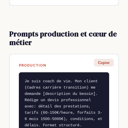
Prompts production et cœur de
métier
Copier
PRODUCTION
Je suis coach de vie. Mon client 
(Cadres carrière transition) me 
demande [description du besoin]. 
Rédige un devis professionnel 
avec: détail des prestations, 
tarifs (60-150€/heure, forfaits 3-
6 mois 1500-5000€), conditions, et 
délais. Format structuré.