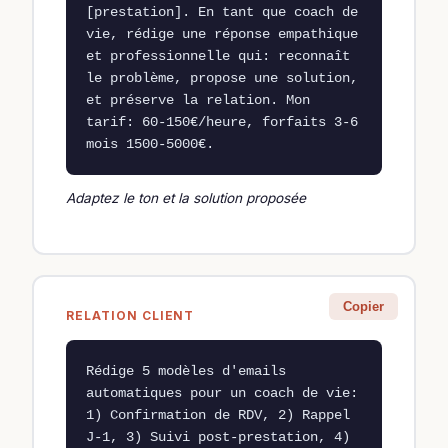
[prestation]. En tant que coach de 
vie, rédige une réponse empathique 
et professionnelle qui: reconnaît 
le problème, propose une solution, 
et préserve la relation. Mon 
tarif: 60-150€/heure, forfaits 3-6 
mois 1500-5000€.
Adaptez le ton et la solution proposée
Copier
RELATION CLIENT
Rédige 5 modèles d'emails 
automatiques pour un coach de vie: 
1) Confirmation de RDV, 2) Rappel 
J-1, 3) Suivi post-prestation, 4) 