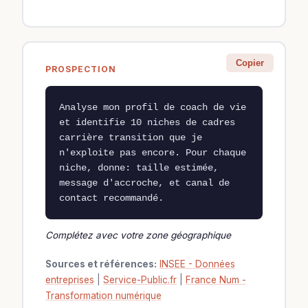
Copier
PROSPECTION
Analyse mon profil de coach de vie 
et identifie 10 niches de cadres 
carrière transition que je 
n'exploite pas encore. Pour chaque 
niche, donne: taille estimée, 
message d'accroche, et canal de 
contact recommandé.
Complétez avec votre zone géographique
Sources et références:
INSEE - Données
entreprises
|
Service-Public.fr
|
France Num -
Transformation numérique